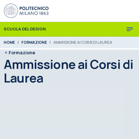
Skip to main content
Skip to page footer
SCUOLA DEL DESIGN
You are here:
HOME
FORMAZIONE
AMMISSIONE AI CORSI DI LAUREA
Formazione
Ammissione ai Corsi di
Laurea